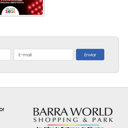
Enviar
O!