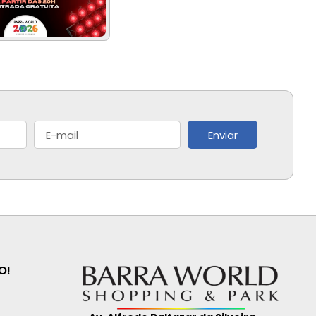
Enviar
O!