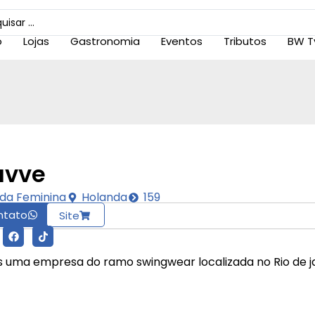
o
Lojas
Gastronomia
Eventos
Tributos
BW T
vve
da Feminina
Holanda
159
ntato
Site
 uma empresa do ramo swingwear localizada no Rio de j