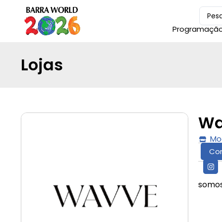
Programaçã
Lojas
Wa
Mo
Co
somos