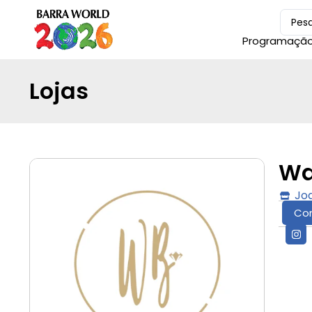
Programaçã
Lojas
Wa
Joa
Co