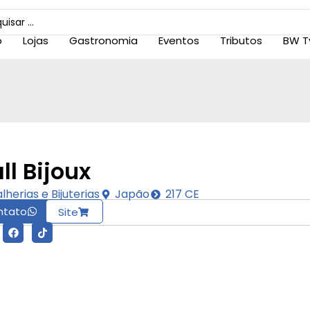
o
Lojas
Gastronomia
Eventos
Tributos
BW T
ll Bijoux
lherias e Bijuterias
Japão
217 CE
ntato
Site