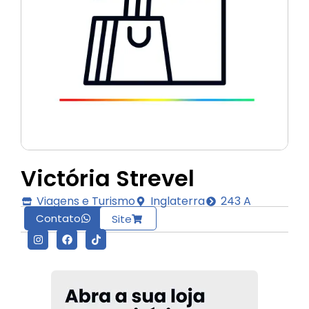
Victória Strevel
Viagens e Turismo
Inglaterra
243 A
Contato
Site