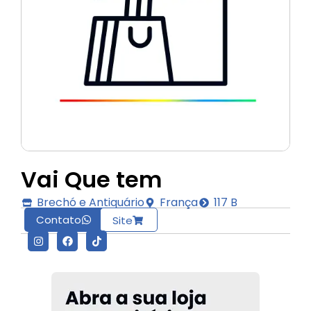
Vai Que tem
Brechó e Antiquário
França
117 B
Contato
Site