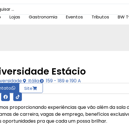
o
Lojas
Gastronomia
Eventos
Tributos
BW T
iversidade Estácio
iversidade
Itália
159 - 189 e 190 A
ntato
Site
mos proporcionando experiências que vão além da sala d
amas de carreira, vagas de emprego, benefícios exclusiv
s oportunidades pra que cada um possa brilhar.