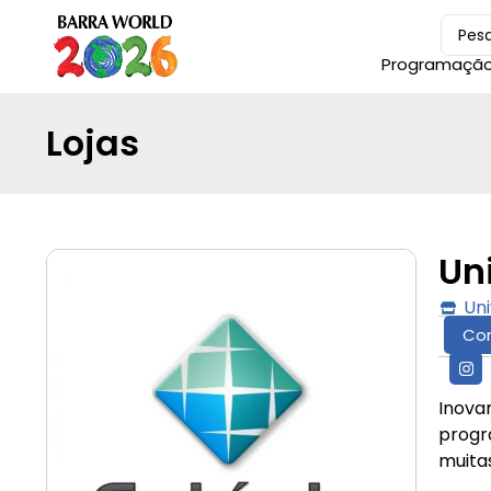
Programaçã
Lojas
Un
Un
Co
Inova
progr
muita