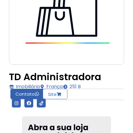
TD Administradora
Imobiliária
França
251 B
Contato
Site