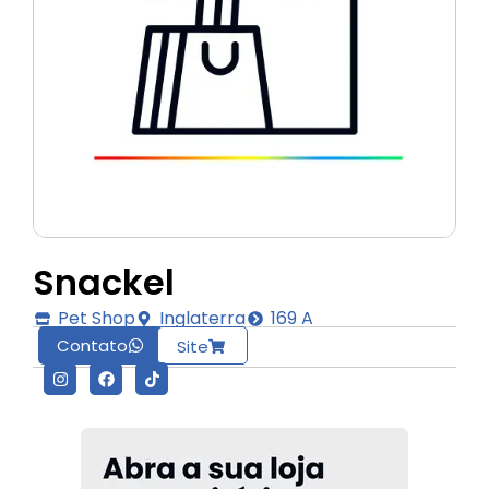
Snackel
Pet Shop
Inglaterra
169 A
Contato
Site