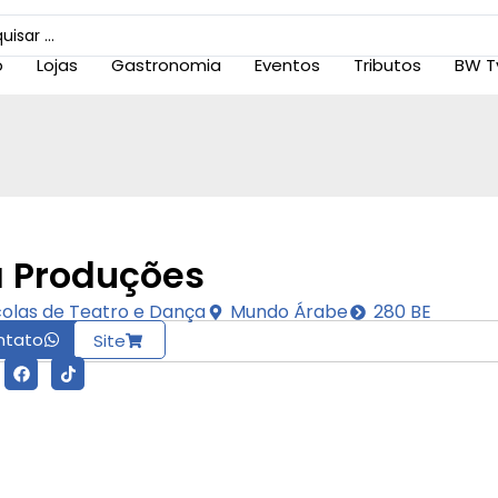
o
Lojas
Gastronomia
Eventos
Tributos
BW T
a Produções
colas de Teatro e Dança
Mundo Árabe
280 BE
ntato
Site