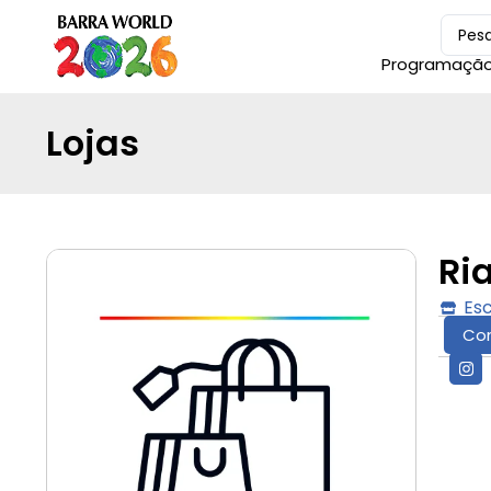
Programaçã
Lojas
Ri
Es
Co