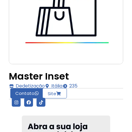
Master Inset
Dedetização
Itália
235
Contato
Site