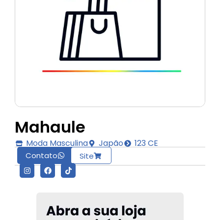
Mahaule
Moda Masculina
Japão
123 CE
Contato
Site