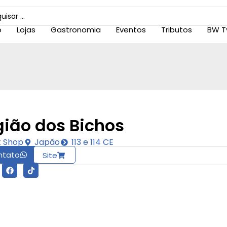
o
Lojas
Gastronomia
Eventos
Tributos
BW T
gião dos Bichos
t Shop
Japão
113 e 114 CE
ntato
Site