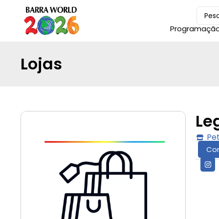
Programaçã
Lojas
Le
Pe
Co