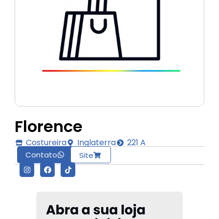
Florence
Costureira
Inglaterra
221 A
Contato
Site