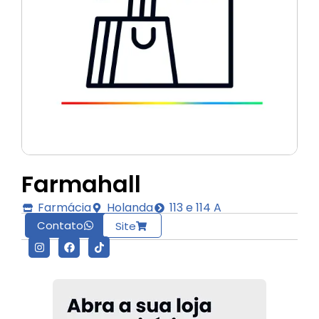
Farmahall
Farmácia
Holanda
113 e 114 A
Contato
Site