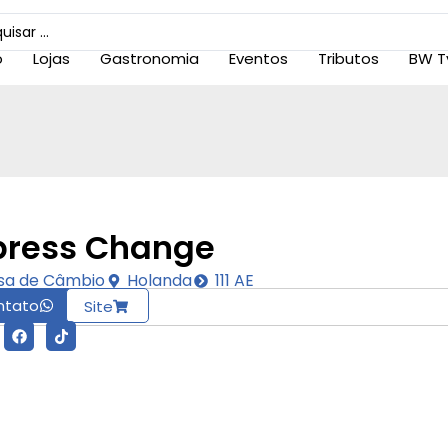
o
Lojas
Gastronomia
Eventos
Tributos
BW T
press Change
sa de Câmbio
Holanda
111 AE
ntato
Site