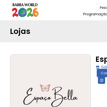
Programaçã
Lojas
Es
Sal
Co