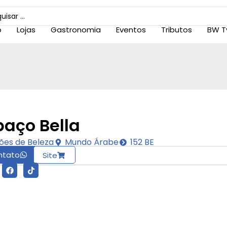
o
Lojas
Gastronomia
Eventos
Tributos
BW T
paço Bella
ões de Beleza
Mundo Árabe
152 BE
ntato
Site