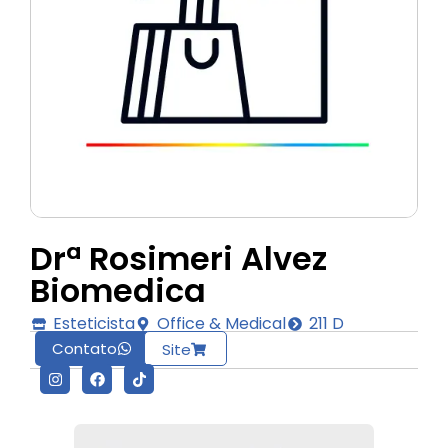
Drª Rosimeri Alvez
Biomedica
Esteticista
Office & Medical
211 D
Contato
Site