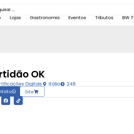
o
Lojas
Gastronomia
Eventos
Tributos
BW T
rtidão OK
tificações Digitais
Itália
248
ntato
Site