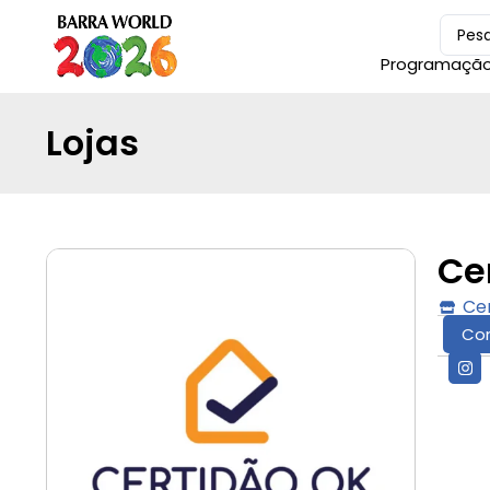
Programaçã
Lojas
Ce
Cer
Co