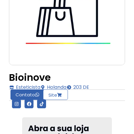
Bioinove
Esteticista
Holanda
203 DE
Contato
Site