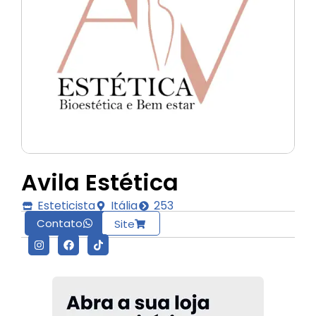
Avila Estética
Esteticista
Itália
253
Contato
Site