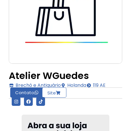
Atelier WGuedes
Brechó e Antiquário
Holanda
119 AE
Contato
Site