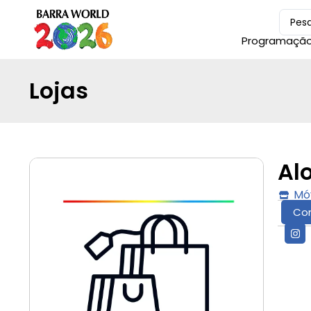
Programaçã
Lojas
Al
Mó
Co