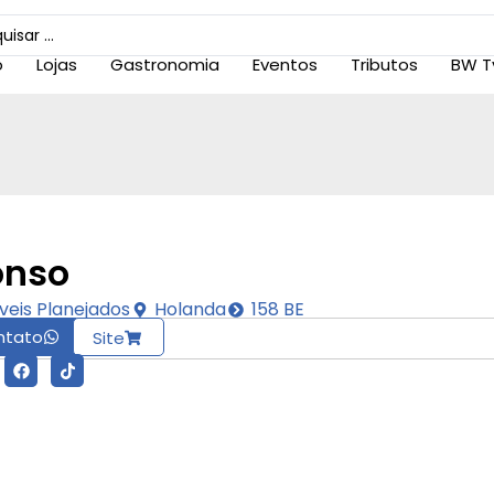
o
Lojas
Gastronomia
Eventos
Tributos
BW T
onso
veis Planejados
Holanda
158 BE
ntato
Site