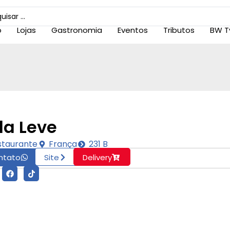
o
Lojas
Gastronomia
Eventos
Tributos
BW T
da Leve
staurante
França
231 B
ntato
Site
Delivery