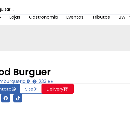
o
Lojas
Gastronomia
Eventos
Tributos
BW T
od Burguer
mburgueria
233 BE
ntato
Site
Delivery