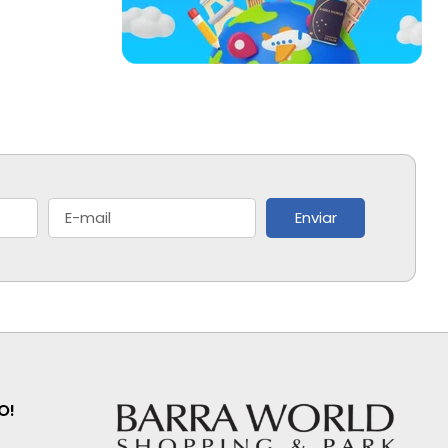
Enviar
O!